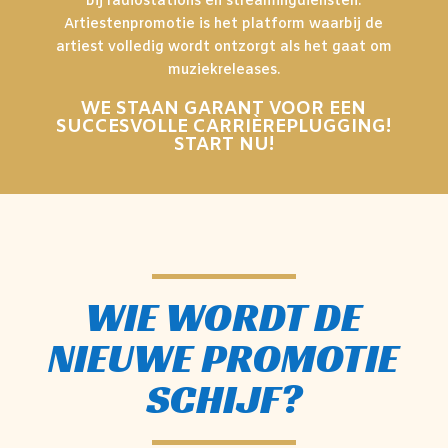
bij radiostations en streamingdiensten.
Artiestenpromotie is het platform waarbij de
artiest volledig wordt ontzorgt als het gaat om
muziekreleases.
WE STAAN GARANT VOOR EEN
SUCCESVOLLE CARRIÈREPLUGGING!
START NU!
WIE WORDT DE
NIEUWE PROMOTIE
SCHIJF?