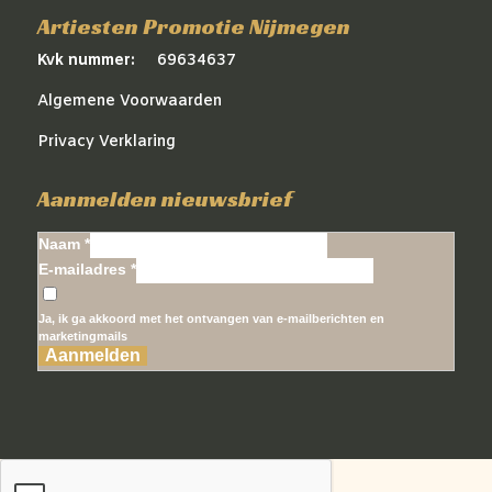
Artiesten Promotie Nijmegen
Kvk nummer:
69634637
Algemene Voorwaarden
Privacy Verklaring
Aanmelden nieuwsbrief
Naam *
E-mailadres *
Ja, ik ga akkoord met het ontvangen van e-mailberichten en
marketingmails
Aanmelden