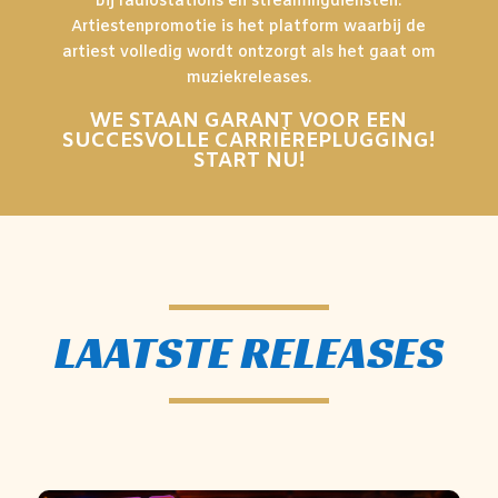
bij radiostations en streamingdiensten.
Artiestenpromotie is het platform waarbij de
artiest volledig wordt ontzorgt als het gaat om
muziekreleases.
WE STAAN GARANT VOOR EEN
SUCCESVOLLE CARRIÈREPLUGGING!
START NU!
LAATSTE RELEASES