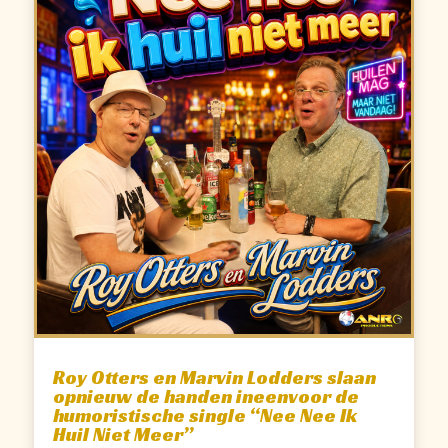
Roy Otters en Marvin Lodders slaan
opnieuw de handen ineenvoor de
humoristische single “Nee Nee Ik
Huil Niet Meer”