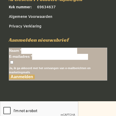
Kvk nummer:
69634637
Algemene Voorwaarden
Privacy Verklaring
Aanmelden nieuwsbrief
Naam *
E-mailadres *
Ja, ik ga akkoord met het ontvangen van e-mailberichten en
marketingmails
Aanmelden